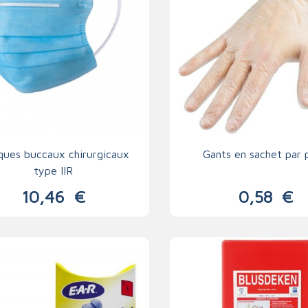
ues buccaux chirurgicaux
Gants en sachet par 
type IIR
10,46
€
0,58
€