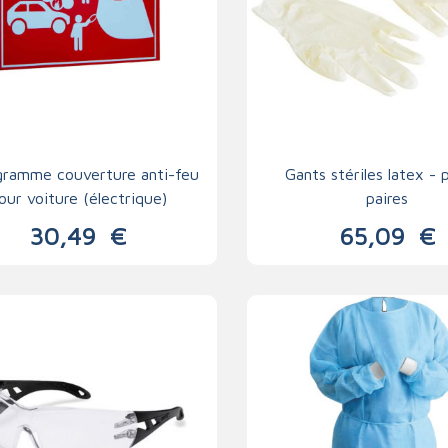
gramme couverture anti-feu
Gants stériles latex - 
our voiture (électrique)
paires
30,49
€
65,09
€