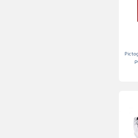
Picto
p