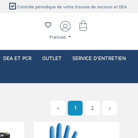
Contrôle périodique de votre trousse de secours et DEA
Français
DEA ET PCR
OUTLET
SERVICE D'ENTRETIEN
1
2
li)
icaux
Sacs d'intervention (vide)
Blessures oculaires
Produits de protection personnelle
Service d'entretien
Station de douche oculaire
Couverture ignifuge
Lavage oculaire
Détecteur de CO