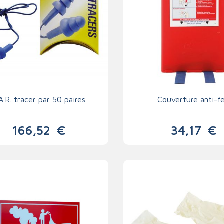
A.R. tracer par 50 paires
Couverture anti-f
166,52
€
34,17
€