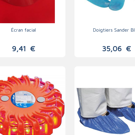
Écran facial
Doigtiers Sander B
9,41
€
35,06
€