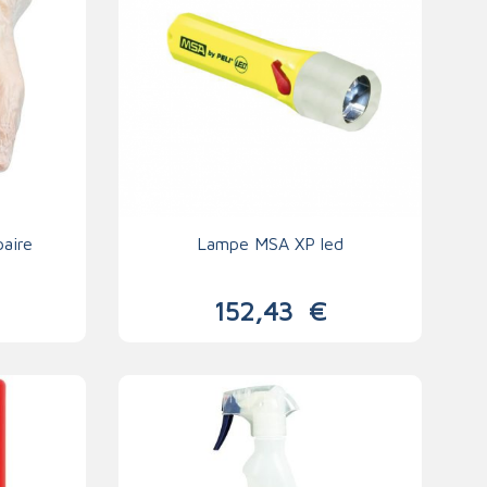
paire
Lampe MSA XP led
152,43
€