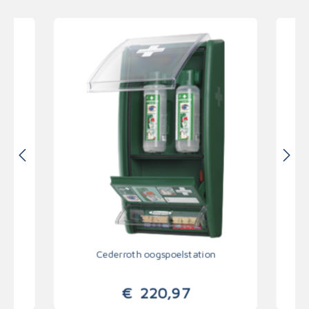
er
Cederroth oogspoelstation
C
€
220,97