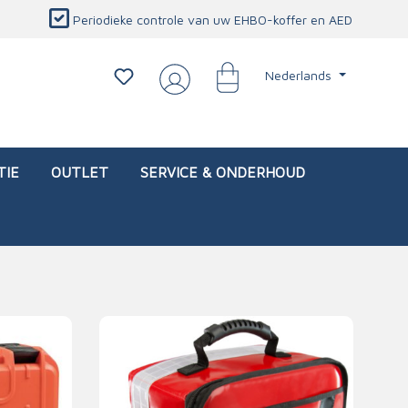
Periodieke controle van uw EHBO-koffer en AED
Nederlands
TIE
OUTLET
SERVICE & ONDERHOUD
d)
l
Interventietassen (leeg)
Oogletsels
Persoonlijke beschermproducten
Service & onderhoud
sch
Oogspoelstations
Brandwerend deken
isch
Oogspoeling
CO-detector