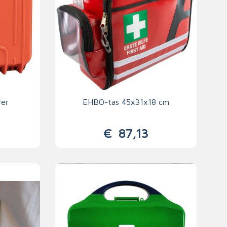
Handschoenen
n
Signalisatie
Maskers
Lichaamsbescherming
Oogbescherming
Hoofdbescherming
rer
EHBO-tas 45x31x18 cm
Inrichting
Gehoorbescherming
Meubilair
€
87,13
scoop
EHBO-stations