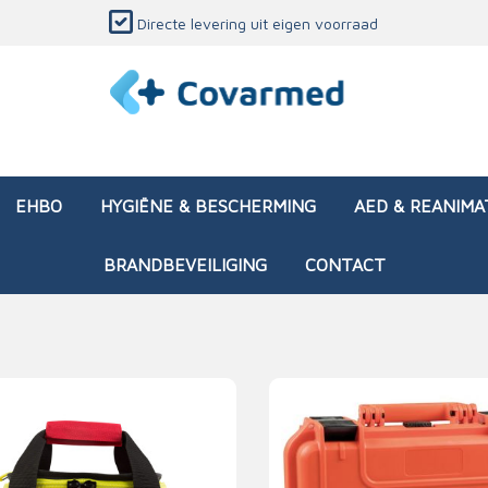
Directe levering uit eigen voorraad
EHBO
HYGIËNE & BESCHERMING
AED & REANIMA
BRANDBEVEILIGING
CONTACT
dozen (leeg)
sen & verbanden
ken en papierwaren
ing
Interventietassen (gevul
Huid & wondzorg
Divers medisch materiaa
Opleidingsmateriaal
materialen
nsers
atie
Brandwonden - chemi
 & onderhoud
ages
rwaren
eming
Brandwonden - therm