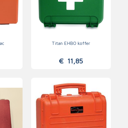
ac
Titan EHBO koffer
m
€
11,85