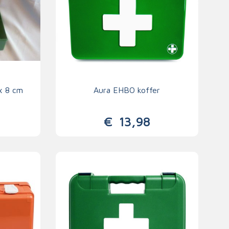
 x 8 cm
Aura EHBO koffer
€
13,98