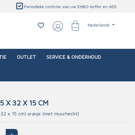
Periodieke controle van uw EHBO-koffer en AED
Nederlands
TIE
OUTLET
SERVICE & ONDERHOUD
5 X 32 X 15 CM
d)
l
Interventietassen (leeg)
Oogletsels
Persoonlijke beschermproducten
Service & onderhoud
32 x 15 cm) oranje (met muurhecht)
sch
Oogspoelstations
Brandwerend deken
isch
Oogspoeling
CO-detector