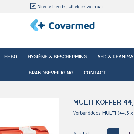
Directe levering uit eigen voorraad
EHBO
HYGIËNE & BESCHERMING
AED & REANIMA
BRANDBEVEILIGING
CONTACT
MULTI KOFFER 44,
dozen (leeg)
sen & verbanden
ken en papierwaren
ing
Interventietassen (gevul
Huid & wondzorg
Divers medisch materiaa
Opleidingsmateriaal
Verbanddoos MULTI (44,5 x 
materialen
nsers
atie
Brandwonden - chemi
 & onderhoud
ages
rwaren
eming
Brandwonden - therm
Aantal