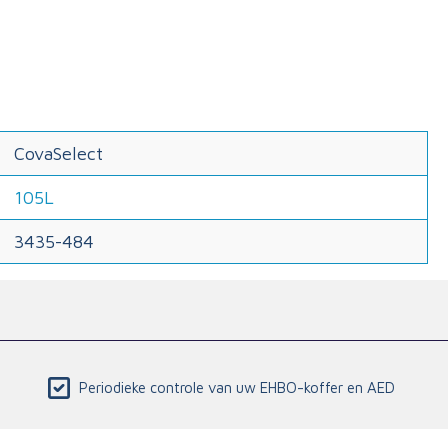
CovaSelect
105L
3435-484
Periodieke controle van uw EHBO-koffer en AED