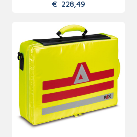
€
228,49