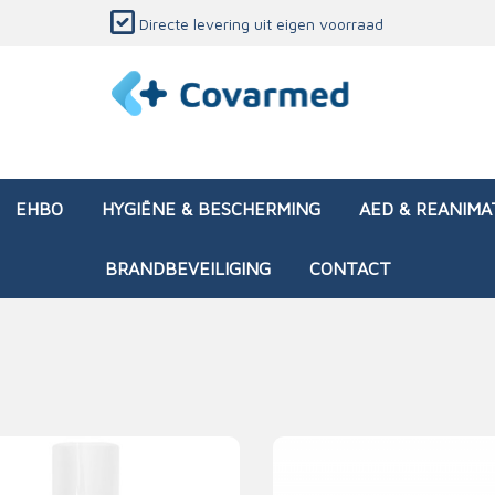
Directe levering uit eigen voorraad
EHBO
HYGIËNE & BESCHERMING
AED & REANIMA
BRANDBEVEILIGING
CONTACT
dozen (leeg)
sen & verbanden
ken en papierwaren
ing
Interventietassen (gevul
Huid & wondzorg
Divers medisch materiaa
Opleidingsmateriaal
materialen
nsers
atie
Brandwonden - chemi
 & onderhoud
ages
rwaren
eming
Brandwonden - therm