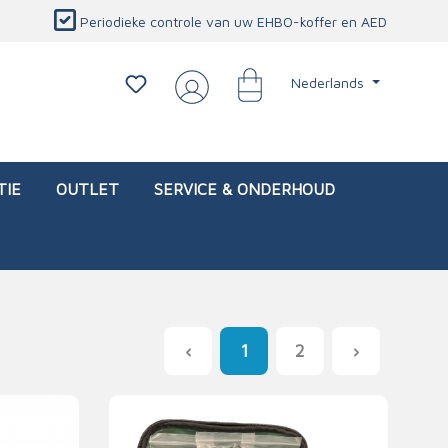
Periodieke controle van uw EHBO-koffer en AED
Nederlands
TIE
OUTLET
SERVICE & ONDERHOUD
1
2
d)
l
Interventietassen (leeg)
Oogletsels
Persoonlijke beschermproducten
Service & onderhoud
sch
Oogspoelstations
Brandwerend deken
isch
Oogspoeling
CO-detector