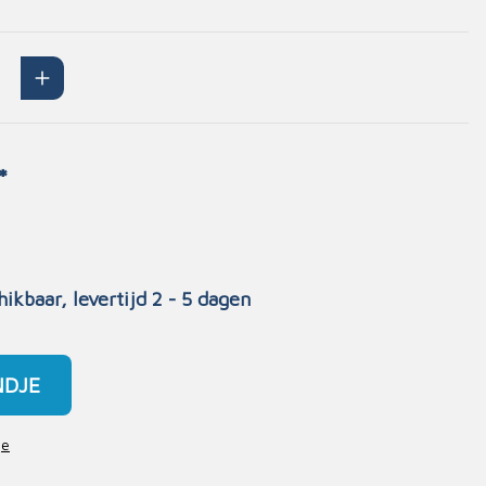
Handschoenen
n
Signalisatie
Maskers
Lichaamsbescherming
Oogbescherming
*
Hoofdbescherming
Inrichting
Gehoorbescherming
Meubilair
hikbaar, levertijd 2 - 5 dagen
scoop
EHBO-stations
NDJE
je