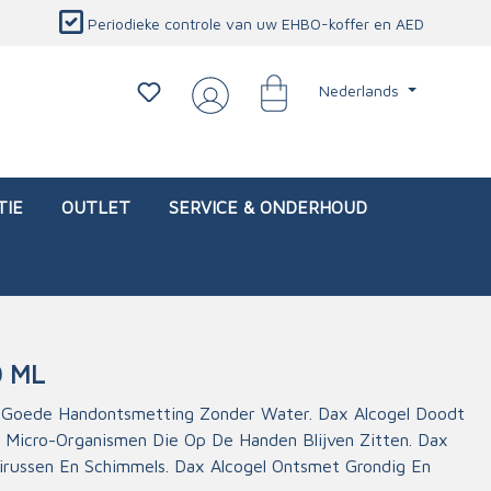
Periodieke controle van uw EHBO-koffer en AED
Nederlands
TIE
OUTLET
SERVICE & ONDERHOUD
0 ML
d)
l
Interventietassen (leeg)
Oogletsels
Persoonlijke beschermproducten
Service & onderhoud
n Goede Handontsmetting Zonder Water. Dax Alcogel Doodt
t Micro-Organismen Die Op De Handen Blijven Zitten. Dax
sch
Oogspoelstations
Brandwerend deken
irussen En Schimmels. Dax Alcogel Ontsmet Grondig En
isch
Oogspoeling
CO-detector