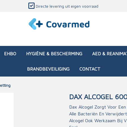
Directe levering uit eigen voorraad
EHBO
HYGIËNE & BESCHERMING
AED & REANIMA
BRANDBEVEILIGING
CONTACT
etting
DAX ALCOGEL 60
dozen (leeg)
sen & verbanden
ken en papierwaren
ing
Interventietassen (gevul
Huid & wondzorg
Divers medisch materiaa
Opleidingsmateriaal
Dax Alcogel Zorgt Voor Ee
Alle Bacteriën En Verwijder
materialen
nsers
atie
Brandwonden - chemi
Alcogel Ook Werkzaam Bij V
 & onderhoud
ages
rwaren
eming
Brandwonden - therm