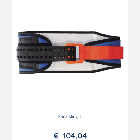
Sam sling II
€
104,04