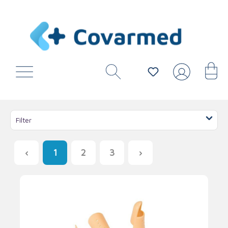
Filter
1
2
3