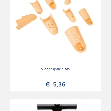
Vingerspalk Stax
€
5,36