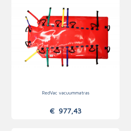
RedVac vacuummatras
€
977,43