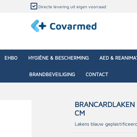
Directe levering uit eigen voorraad
EHBO
HYGIËNE & BESCHERMING
AED & REANIMA
BRANDBEVEILIGING
CONTACT
BRANCARDLAKEN B
CM
dozen (leeg)
sen & verbanden
ken en papierwaren
ing
Interventietassen (gevul
Huid & wondzorg
Divers medisch materiaa
Opleidingsmateriaal
materialen
nsers
atie
Lakens blauw geplastificeer
Brandwonden - chemi
 & onderhoud
ages
rwaren
eming
Brandwonden - therm