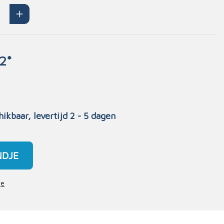
Handschoenen
n
Signalisatie
Maskers
2*
Lichaamsbescherming
Oogbescherming
Hoofdbescherming
Inrichting
Gehoorbescherming
hikbaar, levertijd 2 - 5 dagen
Meubilair
scoop
EHBO-stations
NDJE
je