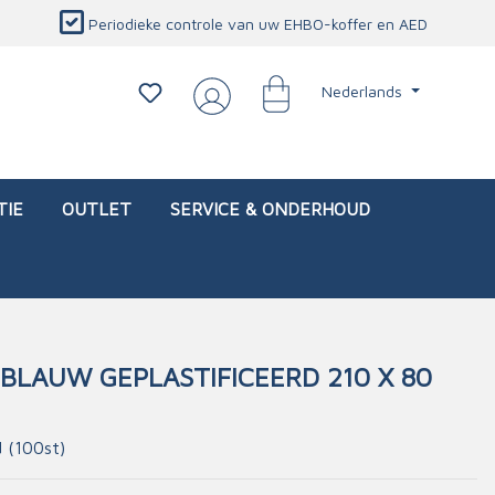
Periodieke controle van uw EHBO-koffer en AED
Nederlands
TIE
OUTLET
SERVICE & ONDERHOUD
LAUW GEPLASTIFICEERD 210 X 80
d)
l
Interventietassen (leeg)
Oogletsels
Persoonlijke beschermproducten
Service & onderhoud
d (100st)
sch
Oogspoelstations
Brandwerend deken
isch
Oogspoeling
CO-detector