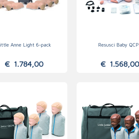
ittle Anne Light 6-pack
Resusci Baby QC
€
1.784,00
€
1.568,0