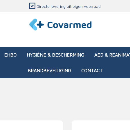
Directe levering uit eigen voorraad
EHBO
HYGIËNE & BESCHERMING
AED & REANIMA
BRANDBEVEILIGING
CONTACT
dozen (leeg)
sen & verbanden
ken en papierwaren
ing
Interventietassen (gevul
Huid & wondzorg
Divers medisch materiaa
Opleidingsmateriaal
materialen
nsers
atie
Brandwonden - chemi
 & onderhoud
ages
rwaren
eming
Brandwonden - therm