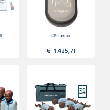
PR
CPR meter
0
€
1.425,71