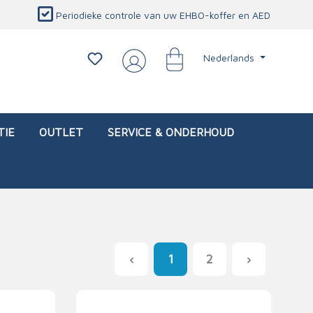
Periodieke controle van uw EHBO-koffer en AED
Nederlands
TIE
OUTLET
SERVICE & ONDERHOUD
1
2
d)
l
Interventietassen (leeg)
Oogletsels
Persoonlijke beschermproducten
Service & onderhoud
sch
Oogspoelstations
Brandwerend deken
isch
Oogspoeling
CO-detector