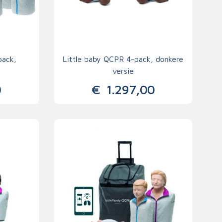
pack,
Little baby QCPR 4-pack, donkere
versie
0
€
1.297,00