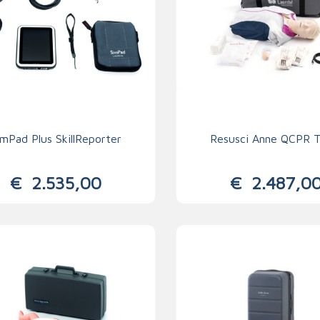
imPad Plus SkillReporter
Resusci Anne QCPR T
€
2.535,00
€
2.487,0