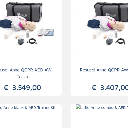
susci Anne QCPR AED AW
Resusci Anne QCPR AW
Torso
€
3.549,00
€
3.407,0