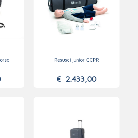
orso
Resusci junior QCPR
0
€
2.433,00