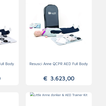
Handschoenen
n
Signalisatie
Maskers
Lichaamsbescherming
Oogbescherming
Hoofdbescherming
Inrichting
Gehoorbescherming
Meubilair
ull Body
Resusci Anne QCPR AED Full Body
scoop
EHBO-stations
0
€
3.623,00