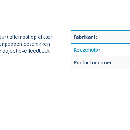
ur) allemaal op elkaar
Fabrikant:
efenpoppen beschikken
Keuzehulp:
e objectieve feedback
. ·
Productnummer:
r (6) ·