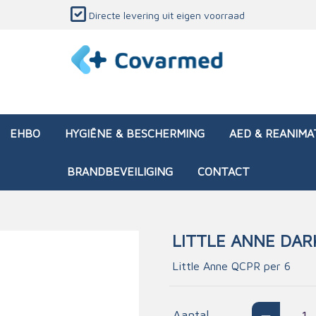
Directe levering uit eigen voorraad
EHBO
HYGIËNE & BESCHERMING
AED & REANIMA
BRANDBEVEILIGING
CONTACT
LITTLE ANNE DAR
dozen (leeg)
sen & verbanden
ken en papierwaren
ing
Interventietassen (gevul
Huid & wondzorg
Divers medisch materiaa
Opleidingsmateriaal
Little Anne QCPR per 6
materialen
nsers
atie
Brandwonden - chemi
 & onderhoud
ages
rwaren
eming
Brandwonden - therm
Aantal