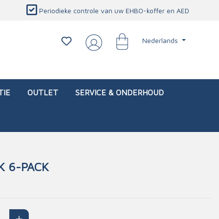
Periodieke controle van uw EHBO-koffer en AED
Nederlands
TIE
OUTLET
SERVICE & ONDERHOUD
K 6-PACK
d)
l
Interventietassen (leeg)
Oogletsels
Persoonlijke beschermproducten
Service & onderhoud
sch
Oogspoelstations
Brandwerend deken
isch
Oogspoeling
CO-detector