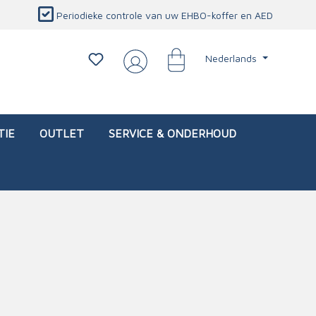
Periodieke controle van uw EHBO-koffer en AED
Nederlands
TIE
OUTLET
SERVICE & ONDERHOUD
d)
l
Interventietassen (leeg)
Oogletsels
Persoonlijke beschermproducten
Service & onderhoud
sch
Oogspoelstations
Brandwerend deken
isch
Oogspoeling
CO-detector