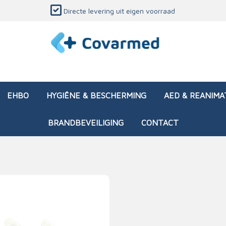
Directe levering uit eigen voorraad
EHBO
HYGIËNE & BESCHERMING
AED & REANIMA
BRANDBEVEILIGING
CONTACT
dozen (leeg)
sen & verbanden
ken en papierwaren
ing
Interventietassen (gevul
Huid & wondzorg
Divers medisch materiaa
Opleidingsmateriaal
materialen
nsers
atie
Brandwonden - chemi
 & onderhoud
ages
rwaren
eming
Brandwonden - therm