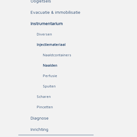
Oogletsels
Triage
Evacuatie & immobilisatie
Instrumentarium
Diversen
Injectiemateriaal
Naaldcontainers
Naalden
Perfusie
Spuiten
Scharen
Pincetten
Diagnose
Inrichting