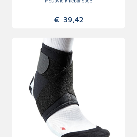
McDavid kniebandage
€
39,42