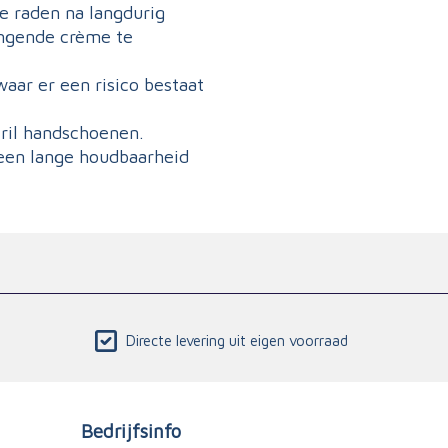
te raden na langdurig
engende crème te
waar er een risico bestaat
tril handschoenen.
 een lange houdbaarheid
Directe levering uit eigen voorraad
Bedrijfsinfo