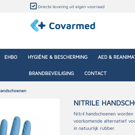
Directe levering uit eigen voorraad
EHBO
HYGIËNE & BESCHERMING
AED & REANIMA
BRANDBEVEILIGING
CONTACT
andschoenen
NITRILE HANDSC
dozen (leeg)
sen & verbanden
ken en papierwaren
ing
Interventietassen (gevul
Huid & wondzorg
Divers medisch materiaa
Opleidingsmateriaal
Nitril handschoenen worden 
voorkomende alternatief vo
materialen
nsers
atie
Brandwonden - chemi
in natuurlijk rubber.
 & onderhoud
ages
rwaren
eming
Brandwonden - therm