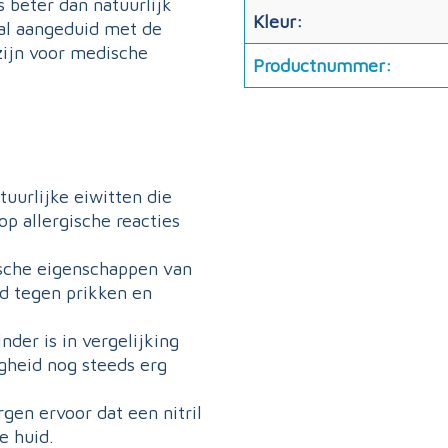
 beter dan natuurlijk
Kleur:
al aangeduid met de
zijn voor medische
Productnummer:
tuurlijke eiwitten die
p allergische reacties
sche eigenschappen van
d tegen prikken en
nder is in vergelijking
gheid nog steeds erg
en ervoor dat een nitril
e huid.