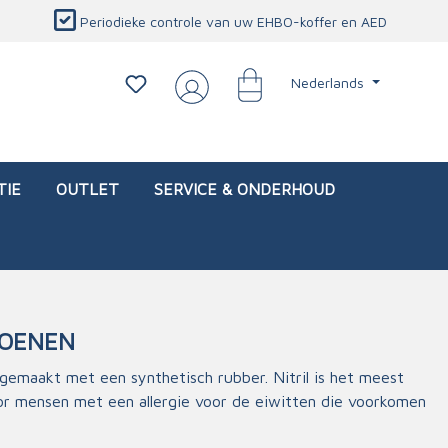
Periodieke controle van uw EHBO-koffer en AED
Nederlands
TIE
OUTLET
SERVICE & ONDERHOUD
HOENEN
d)
l
Interventietassen (leeg)
Oogletsels
Persoonlijke beschermproducten
Service & onderhoud
gemaakt met een synthetisch rubber. Nitril is het meest
or mensen met een allergie voor de eiwitten die voorkomen
sch
Oogspoelstations
Brandwerend deken
isch
Oogspoeling
CO-detector