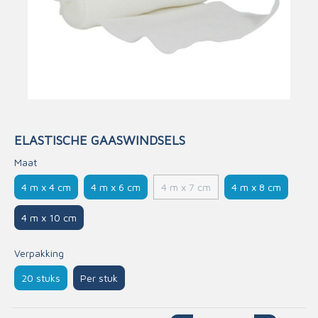
ELASTISCHE GAASWINDSELS
Maat
4 m x 4 cm
4 m x 6 cm
4 m x 8 cm
4 m x 7 cm
4 m x 10 cm
Verpakking
20 stuks
Per stuk