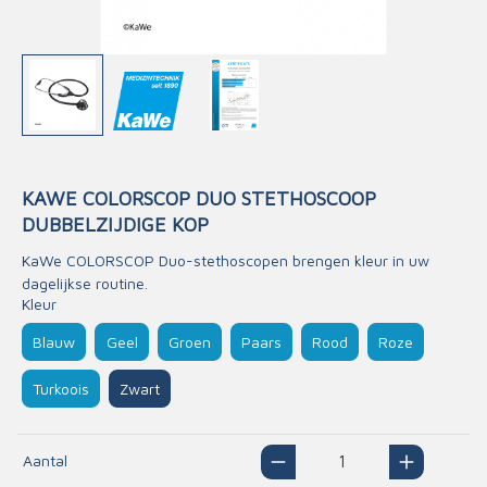
KAWE COLORSCOP DUO STETHOSCOOP
DUBBELZIJDIGE KOP
KaWe COLORSCOP Duo-stethoscopen brengen kleur in uw
dagelijkse routine.
Kleur
Blauw
Geel
Groen
Paars
Rood
Roze
Turkoois
Zwart
Aantal