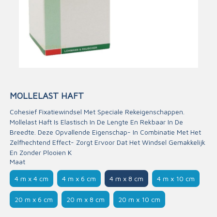
MOLLELAST HAFT
Cohesief Fixatiewindsel Met Speciale Rekeigenschappen.
Mollelast Haft Is Elastisch In De Lengte En Rekbaar In De
Breedte. Deze Opvallende Eigenschap- In Combinatie Met Het
Zelfhechtend Effect- Zorgt Ervoor Dat Het Windsel Gemakkelijk
En Zonder Plooien K
Maat
4 m x 4 cm
4 m x 6 cm
4 m x 8 cm
4 m x 10 cm
20 m x 6 cm
20 m x 8 cm
20 m x 10 cm