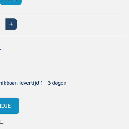
Handschoenen
n
Signalisatie
Maskers
Lichaamsbescherming
Oogbescherming
*
Hoofdbescherming
Inrichting
Gehoorbescherming
Meubilair
scoop
EHBO-stations
hikbaar, levertijd 1 - 3 dagen
NDJE
je