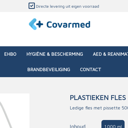
Directe levering uit eigen voorraad
EHBO
HYGIËNE & BESCHERMING
AED & REANIMA
BRANDBEVEILIGING
CONTACT
PLASTIEKEN FLES
dozen (leeg)
sen & verbanden
ken en papierwaren
ing
Interventietassen (gevul
Huid & wondzorg
Divers medisch materiaa
Opleidingsmateriaal
Ledige fles met pissette 5
materialen
nsers
atie
Brandwonden - chemi
 & onderhoud
ages
rwaren
eming
Brandwonden - therm
Inhoud
1.000 ml