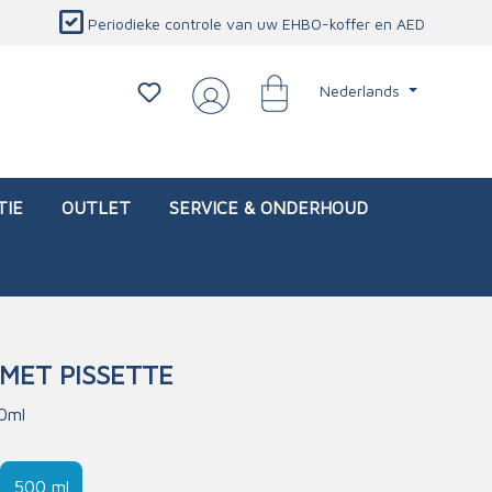
Periodieke controle van uw EHBO-koffer en AED
Nederlands
TIE
OUTLET
SERVICE & ONDERHOUD
 MET PISSETTE
d)
l
Interventietassen (leeg)
Oogletsels
Persoonlijke beschermproducten
Service & onderhoud
00ml
sch
Oogspoelstations
Brandwerend deken
isch
Oogspoeling
CO-detector
500 ml