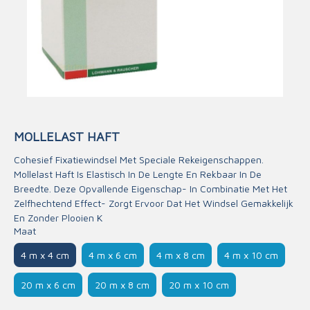
MOLLELAST HAFT
Cohesief Fixatiewindsel Met Speciale Rekeigenschappen.
Mollelast Haft Is Elastisch In De Lengte En Rekbaar In De
Breedte. Deze Opvallende Eigenschap- In Combinatie Met Het
Zelfhechtend Effect- Zorgt Ervoor Dat Het Windsel Gemakkelijk
En Zonder Plooien K
Maat
4 m x 4 cm
4 m x 6 cm
4 m x 8 cm
4 m x 10 cm
20 m x 6 cm
20 m x 8 cm
20 m x 10 cm