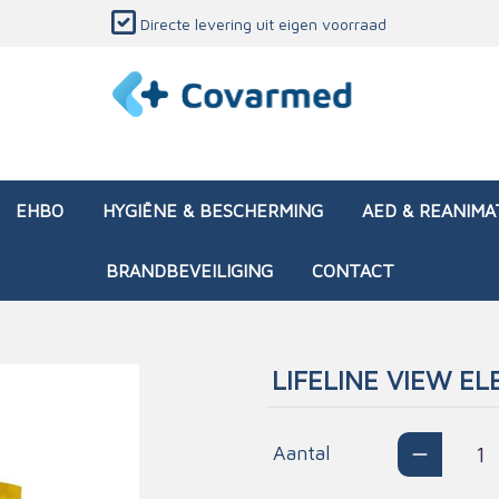
Directe levering uit eigen voorraad
EHBO
HYGIËNE & BESCHERMING
AED & REANIMA
BRANDBEVEILIGING
CONTACT
LIFELINE VIEW E
dozen (leeg)
sen & verbanden
ken en papierwaren
ing
Interventietassen (gevul
Huid & wondzorg
Divers medisch materiaa
Opleidingsmateriaal
materialen
nsers
atie
Aantal
Brandwonden - chemi
 & onderhoud
ages
rwaren
eming
Brandwonden - therm