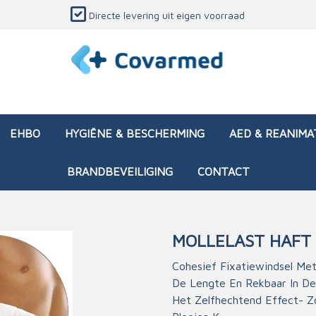
Directe levering uit eigen voorraad
EHBO
HYGIËNE & BESCHERMING
AED & REANIMA
BRANDBEVEILIGING
CONTACT
MOLLELAST HAFT
dozen (leeg)
sen & verbanden
ken en papierwaren
ing
Interventietassen (gevul
Huid & wondzorg
Divers medisch materiaa
Opleidingsmateriaal
Cohesief Fixatiewindsel Met 
De Lengte En Rekbaar In De
materialen
nsers
atie
Brandwonden - chemi
Het Zelfhechtend Effect- Z
 & onderhoud
ages
rwaren
eming
Brandwonden - therm