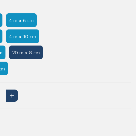
Handschoenen
n
Signalisatie
4 m x 6 cm
Maskers
Lichaamsbescherming
4 m x 10 cm
Oogbescherming
cm
20 m x 8 cm
Hoofdbescherming
Inrichting
Gehoorbescherming
cm
Meubilair
scoop
EHBO-stations