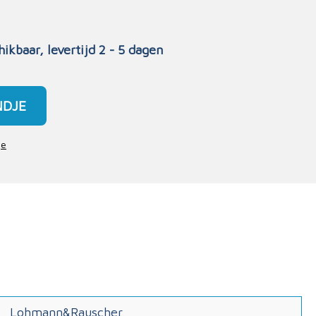
hikbaar, levertijd 2 - 5 dagen
NDJE
je
Lohmann&Rauscher