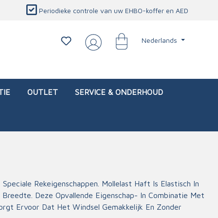
Periodieke controle van uw EHBO-koffer en AED
Nederlands
TIE
OUTLET
SERVICE & ONDERHOUD
d)
l
Interventietassen (leeg)
Oogletsels
Persoonlijke beschermproducten
Service & onderhoud
Speciale Rekeigenschappen. Mollelast Haft Is Elastisch In
 Breedte. Deze Opvallende Eigenschap- In Combinatie Met
sch
Oogspoelstations
Brandwerend deken
orgt Ervoor Dat Het Windsel Gemakkelijk En Zonder
isch
Oogspoeling
CO-detector