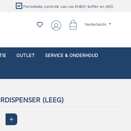
Periodieke controle van uw EHBO-koffer en AED
Nederlands
TIE
OUTLET
SERVICE & ONDERHOUD
ERDISPENSER (LEEG)
d)
l
Interventietassen (leeg)
Oogletsels
Persoonlijke beschermproducten
Service & onderhoud
sch
Oogspoelstations
Brandwerend deken
isch
Oogspoeling
CO-detector