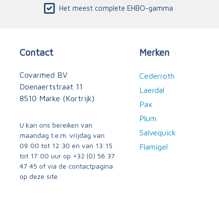
Het meest complete EHBO-gamma
Contact
Merken
Covarmed BV
Cederroth
Doenaertstraat 11
Laerdal
8510 Marke (Kortrijk)
Pax
Plum
U kan ons bereiken van
Salvequick
maandag t.e.m. vrijdag van
09:00 tot 12:30 en van 13:15
Flamigel
tot 17:00 uur op
+32 (0) 56 37
47 45
of via
de contactpagina
op deze site.