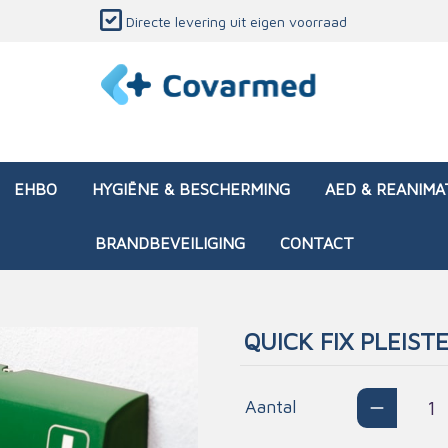
Directe levering uit eigen voorraad
EHBO
HYGIËNE & BESCHERMING
AED & REANIMA
BRANDBEVEILIGING
CONTACT
QUICK FIX PLEIST
dozen (leeg)
sen & verbanden
ken en papierwaren
ing
Interventietassen (gevul
Huid & wondzorg
Divers medisch materiaa
Opleidingsmateriaal
materialen
nsers
atie
Aantal
Brandwonden - chemi
 & onderhoud
ages
rwaren
eming
Brandwonden - therm