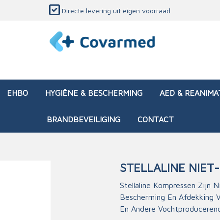
Directe levering uit eigen voorraad
EHBO
HYGIËNE & BESCHERMING
AED & REANIMA
BRANDBEVEILIGING
CONTACT
STELLALINE NIE
dozen (leeg)
sen & verbanden
ken en papierwaren
ing
Interventietassen (gevul
Huid & wondzorg
Divers medisch materiaa
Opleidingsmateriaal
Stellaline Kompressen Zijn 
Bescherming En Afdekking 
materialen
nsers
atie
Brandwonden - chemi
En Andere Vochtproduceren
 & onderhoud
ages
rwaren
eming
Brandwonden - therm