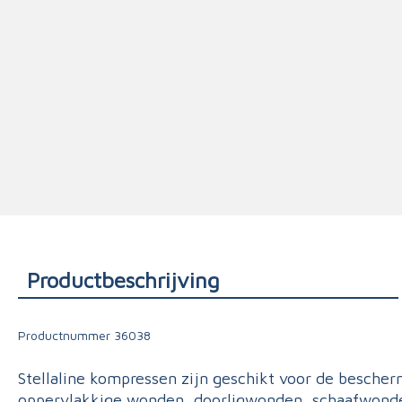
Triage
Productbeschrijving
Productnummer
36038
Stellaline kompressen zijn geschikt voor de besche
oppervlakkige wonden, doorligwonden, schaafwond