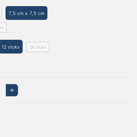
Handschoenen
7,5 cm x 7,5 cm
n
Signalisatie
Maskers
cm
Lichaamsbescherming
Oogbescherming
12 stuks
26 stuks
Hoofdbescherming
Inrichting
Gehoorbescherming
Meubilair
scoop
EHBO-stations