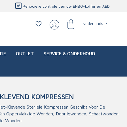
Periodieke controle van uw EHBO-koffer en AED
Nederlands
TIE
OUTLET
SERVICE & ONDERHOUD
T-KLEVEND KOMPRESSEN
d)
l
Interventietassen (leeg)
Oogletsels
Persoonlijke beschermproducten
Service & onderhoud
Niet-Klevende Steriele Kompressen Geschikt Voor De
Van Oppervlakkige Wonden, Doorligwonden, Schaafwonden
sch
Oogspoelstations
Brandwerend deken
de Wonden.
isch
Oogspoeling
CO-detector