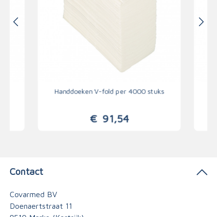
uks
Handdoeken V-fold per 4000 stuks
Ha
€
91,54
Contact
Covarmed BV
Doenaertstraat 11