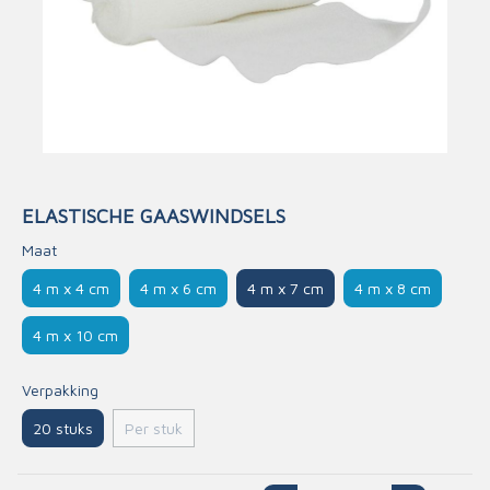
ELASTISCHE GAASWINDSELS
Maat
4 m x 4 cm
4 m x 6 cm
4 m x 7 cm
4 m x 8 cm
4 m x 10 cm
Verpakking
20 stuks
Per stuk