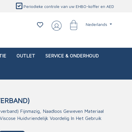
Periodieke controle van uw EHBO-koffer en AED
Nederlands
TIE
OUTLET
SERVICE & ONDERHOUD
VERBAND)
d)
l
Interventietassen (leeg)
Oogletsels
Persoonlijke beschermproducten
Service & onderhoud
sverband) Fijnmazig, Naadloos Geweven Materiaal
scose Huidvriendelijk Voordelig In Het Gebruik
sch
Oogspoelstations
Brandwerend deken
isch
Oogspoeling
CO-detector