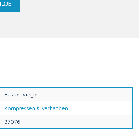
NDJE
je
Bastos Viegas
Kompressen & verbanden
37076