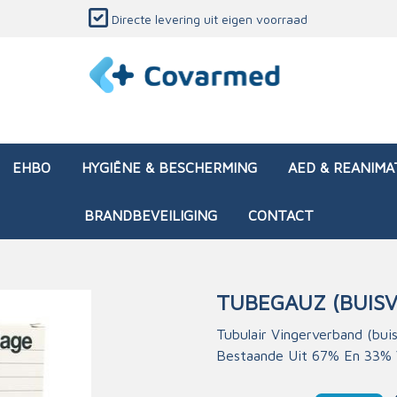
Directe levering uit eigen voorraad
EHBO
HYGIËNE & BESCHERMING
AED & REANIMA
BRANDBEVEILIGING
CONTACT
TUBEGAUZ (BUIS
dozen (leeg)
sen & verbanden
ken en papierwaren
ing
Interventietassen (gevul
Huid & wondzorg
Divers medisch materiaa
Opleidingsmateriaal
Tubulair Vingerverband (bui
Bestaande Uit 67% En 33% Vi
materialen
nsers
atie
Brandwonden - chemi
 & onderhoud
ages
rwaren
eming
Brandwonden - therm