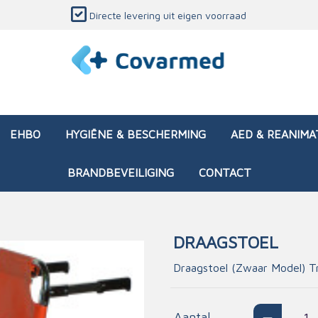
Directe levering uit eigen voorraad
EHBO
HYGIËNE & BESCHERMING
AED & REANIMA
BRANDBEVEILIGING
CONTACT
DRAAGSTOEL
dozen (leeg)
sen & verbanden
ken en papierwaren
ing
Interventietassen (gevul
Huid & wondzorg
Divers medisch materiaa
Opleidingsmateriaal
Draagstoel (Zwaar Model) T
materialen
nsers
atie
Brandwonden - chemi
 & onderhoud
ages
rwaren
eming
Brandwonden - therm
Aantal