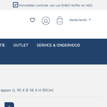
Periodieke controle van uw EHBO-koffer en AED
Nederlands
TIE
OUTLET
SERVICE & ONDERHOUD
d)
l
Interventietassen (leeg)
Oogletsels
Persoonlijke beschermproducten
Service & onderhoud
rappen (L 95 X B 56 X H 95Cm)
sch
Oogspoelstations
Brandwerend deken
isch
Oogspoeling
CO-detector