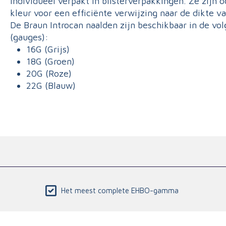
individueel verpakt in blisterverpakkingen. Ze zij
kleur voor een efficiënte verwijzing naar de dikte v
De Braun Introcan naalden zijn beschikbaar in de vo
(gauges):
16G (Grijs)
18G (Groen)
20G (Roze)
22G (Blauw)
Het meest complete EHBO-gamma