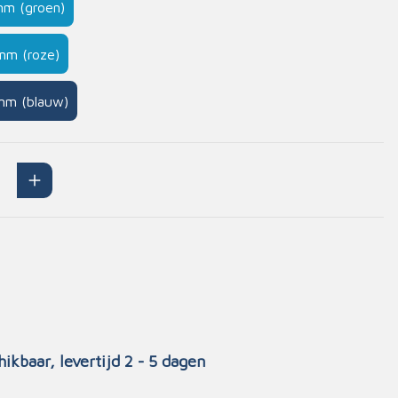
mm (groen)
Handschoenen
n
Signalisatie
mm (roze)
Maskers
mm (blauw)
Lichaamsbescherming
Oogbescherming
Hoofdbescherming
Inrichting
Gehoorbescherming
Meubilair
scoop
EHBO-stations
hikbaar, levertijd 2 - 5 dagen