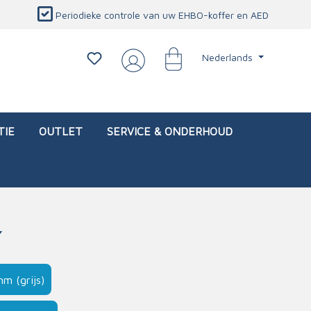
Periodieke controle van uw EHBO-koffer en AED
Nederlands
TIE
OUTLET
SERVICE & ONDERHOUD
Y
d)
l
Interventietassen (leeg)
Oogletsels
Persoonlijke beschermproducten
Service & onderhoud
m (grijs)
sch
Oogspoelstations
Brandwerend deken
isch
Oogspoeling
CO-detector