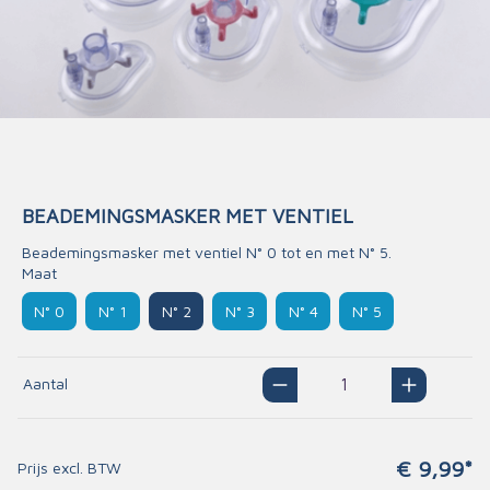
BEADEMINGSMASKER MET VENTIEL
Beademingsmasker met ventiel N° 0 tot en met N° 5.
Maat
N° 0
N° 1
N° 2
N° 3
N° 4
N° 5
Aantal
€ 9,99*
Prijs excl. BTW