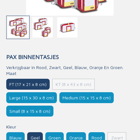
PAX BINNENTASJES
Verkrijgbaar In Rood, Zwart, Geel, Blauw, Oranje En Groen.
Maat
FT (17 x 21 x 8 cm)
KT (8 x 43 x 8 cm)
Large (15 x 30 x 8 cm)
Medium (15 x 15 x 8 cm)
Small (8 x 15 x 8 cm)
Kleur
Blauw
Geel
Groen
Oranje
Rood
Zwart