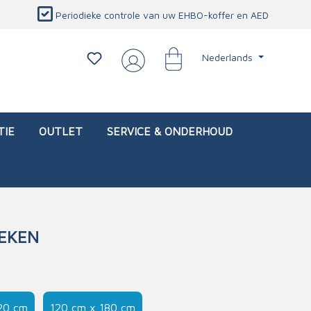
Periodieke controle van uw EHBO-koffer en AED
Nederlands
TIE
OUTLET
SERVICE & ONDERHOUD
EKEN
d)
l
Interventietassen (leeg)
Oogletsels
Persoonlijke beschermproducten
Service & onderhoud
sch
Oogspoelstations
Brandwerend deken
isch
Oogspoeling
CO-detector
20 cm
120 cm x 180 cm