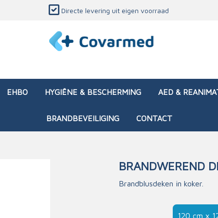
Directe levering uit eigen voorraad
EHBO
HYGIËNE & BESCHERMING
AED & REANIMA
BRANDBEVEILIGING
CONTACT
BRANDWEREND D
dozen (leeg)
sen & verbanden
ken en papierwaren
ing
Interventietassen (gevul
Huid & wondzorg
Divers medisch materiaa
Opleidingsmateriaal
Brandblusdeken in koker.
materialen
nsers
atie
Brandwonden - chemi
 & onderhoud
ages
rwaren
eming
Brandwonden - therm
120 cm x 1