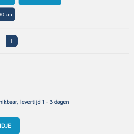
Handschoenen
80 cm
n
Signalisatie
Maskers
Lichaamsbescherming
Oogbescherming
Hoofdbescherming
Inrichting
Gehoorbescherming
*
Meubilair
scoop
EHBO-stations
hikbaar, levertijd 1 - 3 dagen
NDJE