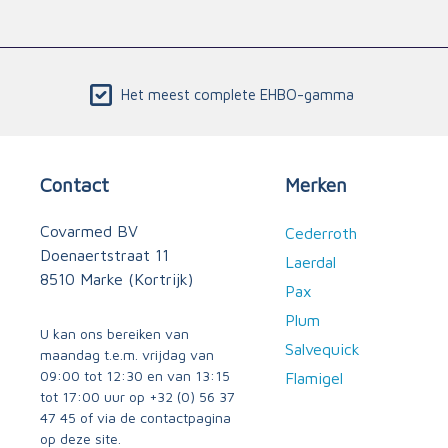
Het meest complete EHBO-gamma
Contact
Merken
Covarmed BV
Cederroth
Doenaertstraat 11
Laerdal
8510 Marke (Kortrijk)
Pax
Plum
U kan ons bereiken van
Salvequick
maandag t.e.m. vrijdag van
09:00 tot 12:30 en van 13:15
Flamigel
tot 17:00 uur op
+32 (0) 56 37
47 45
of via
de contactpagina
op deze site.