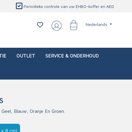
Periodieke controle van uw EHBO-koffer en AED
Nederlands
TIE
OUTLET
SERVICE & ONDERHOUD
S
d)
l
Interventietassen (leeg)
Oogletsels
Persoonlijke beschermproducten
Service & onderhoud
, Geel, Blauw, Oranje En Groen.
sch
Oogspoelstations
Brandwerend deken
isch
Oogspoeling
CO-detector
 x 8 cm)