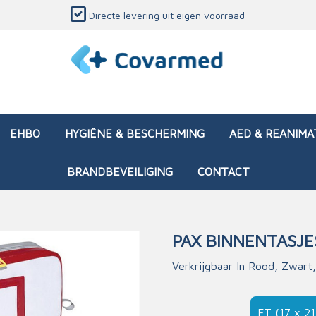
Directe levering uit eigen voorraad
EHBO
HYGIËNE & BESCHERMING
AED & REANIMA
BRANDBEVEILIGING
CONTACT
PAX BINNENTASJE
dozen (leeg)
sen & verbanden
ken en papierwaren
ing
Interventietassen (gevul
Huid & wondzorg
Divers medisch materiaa
Opleidingsmateriaal
Verkrijgbaar In Rood, Zwart
materialen
nsers
atie
Brandwonden - chemi
 & onderhoud
ages
rwaren
eming
Brandwonden - therm
FT (17 x 21