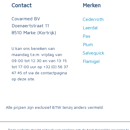
Contact
Merken
Covarmed BV
Cederroth
Doenaertstraat 11
Laerdal
8510 Marke (Kortrijk)
Pax
Plum
U kan ons bereiken van
Salvequick
maandag t.e.m. vrijdag van
09:00 tot 12:30 en van 13:15
Flamigel
tot 17:00 uur op
+32 (0) 56 37
47 45
of via
de contactpagina
op deze site.
Alle prijzen zijn exclusief BTW tenzij anders vermeld.
Deze website maakt gebruik van cookies om de best mogelijke ervaring t