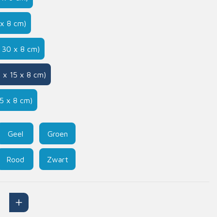
Handschoenen
 x 8 cm)
n
Signalisatie
Maskers
 30 x 8 cm)
Lichaamsbescherming
Oogbescherming
 x 15 x 8 cm)
Hoofdbescherming
15 x 8 cm)
Inrichting
Gehoorbescherming
Meubilair
scoop
EHBO-stations
Geel
Groen
Rood
Zwart