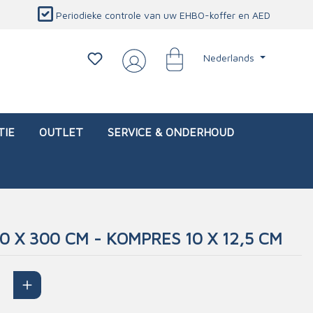
Periodieke controle van uw EHBO-koffer en AED
Nederlands
TIE
OUTLET
SERVICE & ONDERHOUD
 X 300 CM - KOMPRES 10 X 12,5 CM
d)
l
Interventietassen (leeg)
Oogletsels
Persoonlijke beschermproducten
Service & onderhoud
sch
Oogspoelstations
Brandwerend deken
isch
Oogspoeling
CO-detector