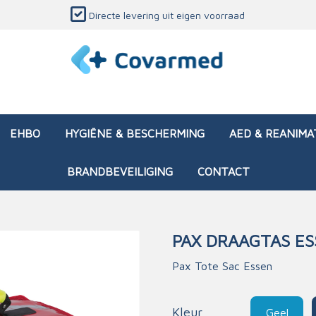
Directe levering uit eigen voorraad
EHBO
HYGIËNE & BESCHERMING
AED & REANIMA
BRANDBEVEILIGING
CONTACT
PAX DRAAGTAS E
dozen (leeg)
sen & verbanden
ken en papierwaren
ing
Interventietassen (gevul
Huid & wondzorg
Divers medisch materiaa
Opleidingsmateriaal
Pax Tote Sac Essen
materialen
nsers
atie
Brandwonden - chemi
 & onderhoud
ages
rwaren
eming
Brandwonden - therm
Kleur
Geel