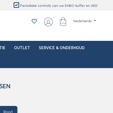
Periodieke controle van uw EHBO-koffer en AED
Nederlands
TIE
OUTLET
SERVICE & ONDERHOUD
SSEN
d)
l
Interventietassen (leeg)
Oogletsels
Persoonlijke beschermproducten
Service & onderhoud
sch
Oogspoelstations
Brandwerend deken
isch
Oogspoeling
CO-detector
Rood