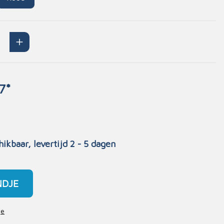
Handschoenen
n
Signalisatie
Maskers
Lichaamsbescherming
Oogbescherming
7*
Hoofdbescherming
Inrichting
Gehoorbescherming
Meubilair
scoop
EHBO-stations
hikbaar, levertijd 2 - 5 dagen
NDJE
je