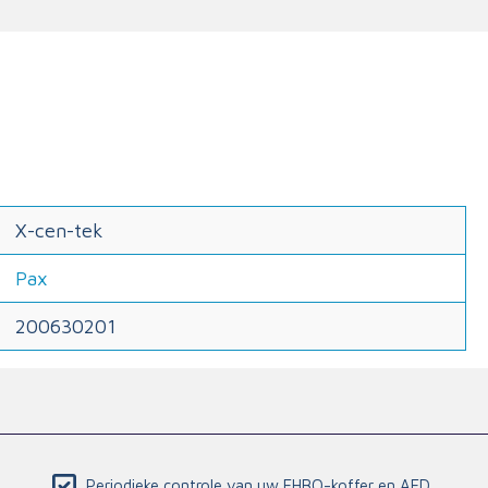
X-cen-tek
Pax
200630201
Periodieke controle van uw EHBO-koffer en AED