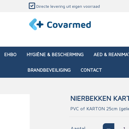
Directe levering uit eigen voorraad
EHBO
HYGIËNE & BESCHERMING
AED & REANIMA
BRANDBEVEILIGING
CONTACT
NIERBEKKEN KART
dozen (leeg)
sen & verbanden
ken en papierwaren
ing
Interventietassen (gevul
Huid & wondzorg
Divers medisch materiaa
Opleidingsmateriaal
PVC of KARTON 25cm (geliev
materialen
nsers
atie
Brandwonden - chemi
 & onderhoud
ages
rwaren
eming
Brandwonden - therm
Aantal