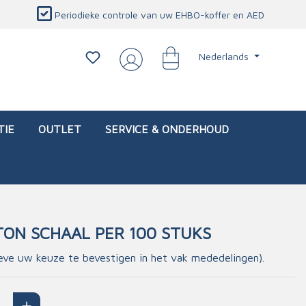
Periodieke controle van uw EHBO-koffer en AED
Nederlands
TIE
OUTLET
SERVICE & ONDERHOUD
ON SCHAAL PER 100 STUKS
d)
l
Interventietassen (leeg)
Oogletsels
Persoonlijke beschermproducten
Service & onderhoud
e uw keuze te bevestigen in het vak mededelingen).
sch
Oogspoelstations
Brandwerend deken
isch
Oogspoeling
CO-detector