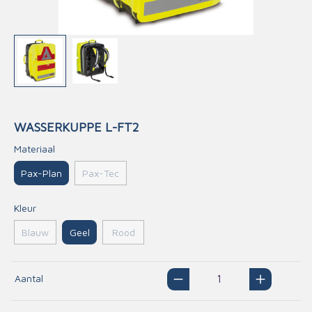
WASSERKUPPE L-FT2
Materiaal
Pax-Plan
Pax-Tec
Kleur
Geel
Blauw
Rood
Aantal