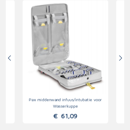
ppe
Pax middenwand infuus/intubatie voor
Pa
Wasserkuppe
€
61,09