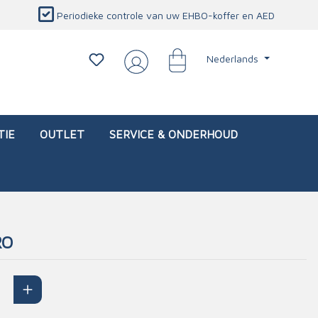
Periodieke controle van uw EHBO-koffer en AED
Nederlands
TIE
OUTLET
SERVICE & ONDERHOUD
RO
d)
l
Interventietassen (leeg)
Oogletsels
Persoonlijke beschermproducten
Service & onderhoud
sch
Oogspoelstations
Brandwerend deken
isch
Oogspoeling
CO-detector