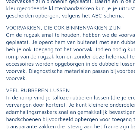
voorvakken zijn binnenin geplaatst. Daarin en in de 
kleurgecodeerde klittenbandzakken kun je je uitrus
gescheiden opbergen, volgens het ABC-schema.
VOORVAKKEN, DIE OOK BINNENVAKKEN ZIJN
Om de rugzak smal te houden, hebben we de voorva
geplaatst. Je opent hem van buitenaf met een dubbel
heb je ook toegang tot het voorvak. Indien nodig kun
romp van de rugzak komen zonder deze helemaal te
accessoires worden opgeborgen in de dubbele lussen
voorvak. Diagnostische materialen passen bijvoorbee
voorvak.
VEEL RUBBEREN LUSSEN
In de romp vind je talloze rubberen lussen (die je er
vervangen door kortere). Je kunt kleinere onderdele
ademhalingsmaskers snel en gemakkelijk bevestigen.
handschoenen bijvoorbeeld opbergen voor toegang t
transparante zakken die
stevig aan het frame zijn b