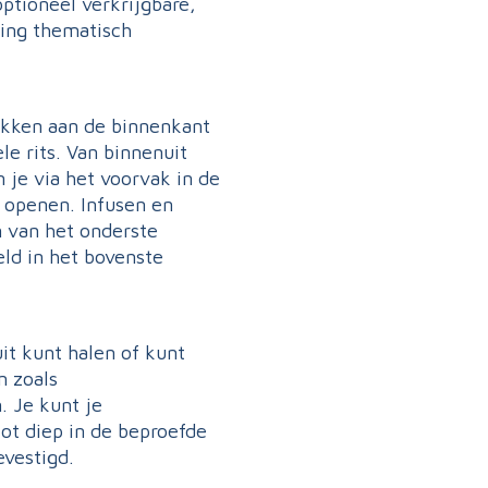
optioneel verkrijgbare,
ting thematisch
kken aan de binnenkant
e rits. Van binnenuit
 je via het voorvak in de
 openen. Infusen en
 van het onderste
ld in het bovenste
uit kunt halen of kunt
n zoals
 Je kunt je
ot diep in de beproefde
evestigd.