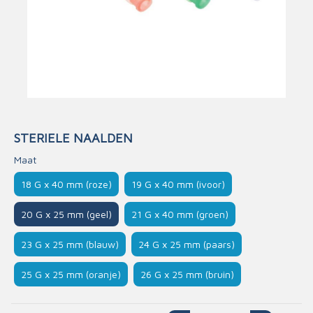
STERIELE NAALDEN
Maat
18 G x 40 mm (roze)
19 G x 40 mm (ivoor)
20 G x 25 mm (geel)
21 G x 40 mm (groen)
23 G x 25 mm (blauw)
24 G x 25 mm (paars)
25 G x 25 mm (oranje)
26 G x 25 mm (bruin)