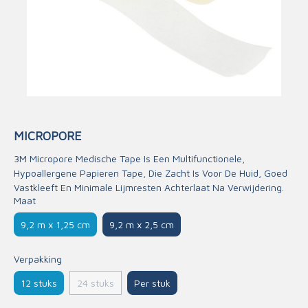
MICROPORE
3M Micropore Medische Tape Is Een Multifunctionele,
Hypoallergene Papieren Tape, Die Zacht Is Voor De Huid, Goed
Vastkleeft En Minimale Lijmresten Achterlaat Na Verwijdering.
Maat
9,2 m x 1,25 cm
9,2 m x 2,5 cm
Verpakking
12 stuks
Per stuk
24 stuks