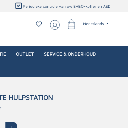
Periodieke controle van uw EHBO-koffer en AED
Nederlands
TIE
OUTLET
SERVICE & ONDERHOUD
TE HULPSTATION
d)
l
Interventietassen (leeg)
Oogletsels
Persoonlijke beschermproducten
Service & onderhoud
n
sch
Oogspoelstations
Brandwerend deken
isch
Oogspoeling
CO-detector