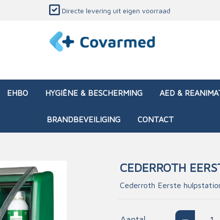
Directe levering uit eigen voorraad
EHBO
HYGIËNE & BESCHERMING
AED & REANIMA
BRANDBEVEILIGING
CONTACT
CEDERROTH EERS
dozen (leeg)
sen & verbanden
ken en papierwaren
ing
Interventietassen (gevul
Huid & wondzorg
Divers medisch materiaa
Opleidingsmateriaal
Cederroth Eerste hulpstatio
materialen
nsers
atie
Brandwonden - chemi
 & onderhoud
ages
rwaren
eming
Brandwonden - therm
Aantal