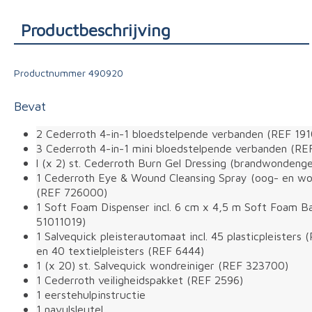
Triage
Productbeschrijving
Productnummer
490920
Bevat
2 Cederroth 4-in-1 bloedstelpende verbanden (REF 191
3 Cederroth 4-in-1 mini bloedstelpende verbanden (REF
l (x 2) st. Cederroth Burn Gel Dressing (brandwonden
1 Cederroth Eye & Wound Cleansing Spray (oog- en won
(REF 726000)
1 Soft Foam Dispenser incl. 6 cm x 4,5 m Soft Foam 
51011019)
1 Salvequick pleisterautomaat incl. 45 plasticpleisters
en 40 textielpleisters (REF 6444)
1 (x 20) st. Salvequick wondreiniger (REF 323700)
1 Cederroth veiligheidspakket (REF 2596)
1 eerstehulpinstructie
1 navulsleutel