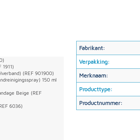
Fabrikant:
0)
Verpakking:
 1911)
gelverband) (REF 901900)
Merknaam:
dreinigingsspray) 150 ml
Producttype:
Bandage Beige (REF
Productnummer:
 (REF 6036)