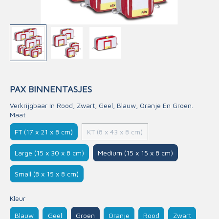
PAX BINNENTASJES
Verkrijgbaar In Rood, Zwart, Geel, Blauw, Oranje En Groen.
Maat
FT (17 x 21 x 8 cm)
KT (8 x 43 x 8 cm)
Large (15 x 30 x 8 cm)
Medium (15 x 15 x 8 cm)
Small (8 x 15 x 8 cm)
Kleur
Blauw
Geel
Groen
Oranje
Rood
Zwart