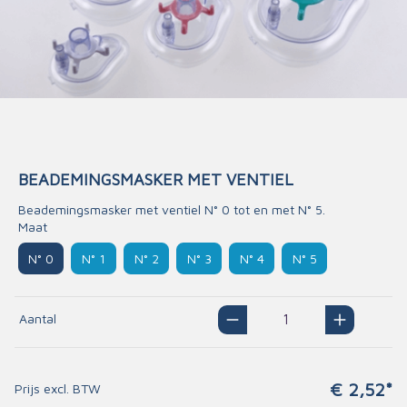
BEADEMINGSMASKER MET VENTIEL
Beademingsmasker met ventiel N° 0 tot en met N° 5.
Maat
N° 0
N° 1
N° 2
N° 3
N° 4
N° 5
Aantal
€ 2,52*
Prijs excl. BTW