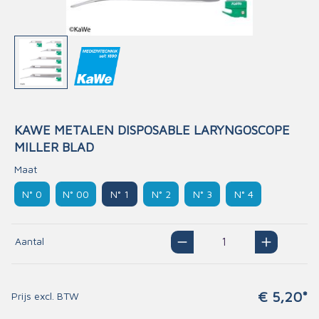
KAWE METALEN DISPOSABLE LARYNGOSCOPE
MILLER BLAD
Maat
N° 0
N° 00
N° 1
N° 2
N° 3
N° 4
Aantal
€ 5,20*
Prijs excl. BTW