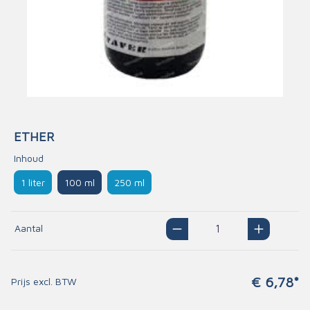
ETHER
Inhoud
1 liter
100 ml
250 ml
Aantal
€ 6,78*
Prijs excl. BTW