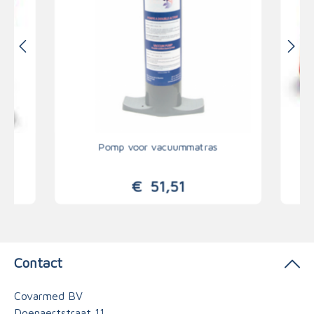
s
Pomp voor vacuummatras
€
51,51
Contact
Covarmed BV
Doenaertstraat 11