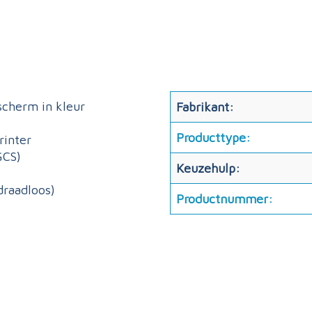
scherm in kleur
Fabrikant:
Producttype:
rinter
GCS)
Keuzehulp:
draadloos)
Productnummer: