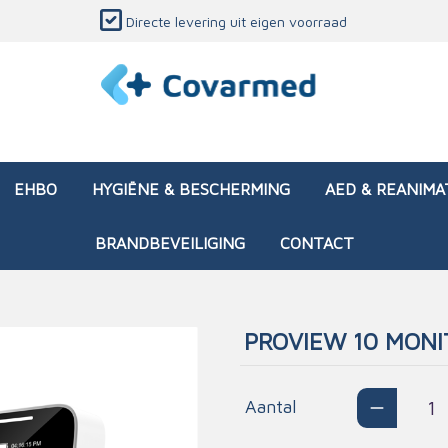
Directe levering uit eigen voorraad
EHBO
HYGIËNE & BESCHERMING
AED & REANIMA
BRANDBEVEILIGING
CONTACT
PROVIEW 10 MON
dozen (leeg)
sen & verbanden
ken en papierwaren
ing
Interventietassen (gevul
Huid & wondzorg
Divers medisch materiaa
Opleidingsmateriaal
materialen
nsers
atie
Aantal
Brandwonden - chemi
 & onderhoud
ages
rwaren
eming
Brandwonden - therm