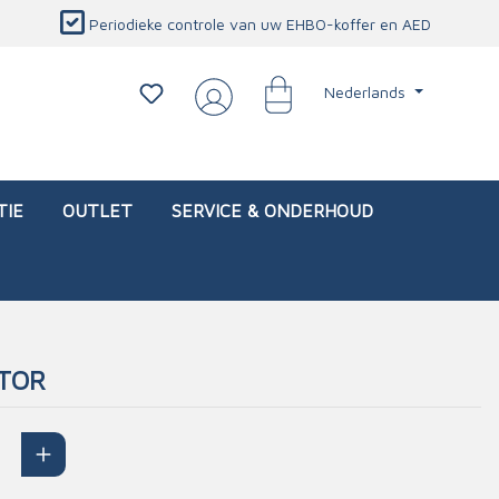
Periodieke controle van uw EHBO-koffer en AED
Nederlands
TIE
OUTLET
SERVICE & ONDERHOUD
ITOR
d)
l
Interventietassen (leeg)
Oogletsels
Persoonlijke beschermproducten
Service & onderhoud
sch
Oogspoelstations
Brandwerend deken
isch
Oogspoeling
CO-detector