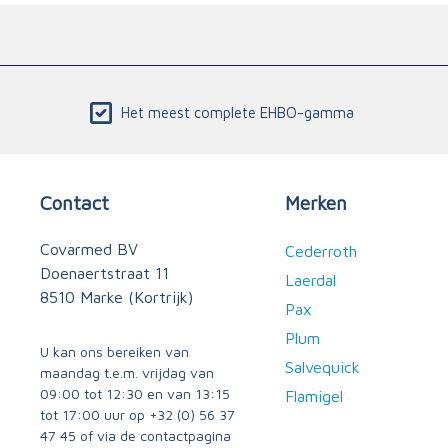
Het meest complete EHBO-gamma
Contact
Merken
Covarmed BV
Cederroth
Doenaertstraat 11
Laerdal
8510 Marke (Kortrijk)
Pax
Plum
U kan ons bereiken van
Salvequick
maandag t.e.m. vrijdag van
09:00 tot 12:30 en van 13:15
Flamigel
tot 17:00 uur op
+32 (0) 56 37
47 45
of via
de contactpagina