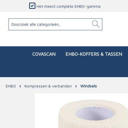
Het meest complete EHBO-gamma
COVASCAN
EHBO-KOFFERS & TASSEN
EHBO
Kompressen & verbanden
Windsels
Toon alles EHBO-koffers & tassen
Toon alles EHBO
Toon alles Hygiëne & bescherming
Toon alles AED & reanimatie
Toon alles Service & onderhoud
Verbanddozen (gevuld)
Pleisters
Bescherming tegen virussen
AED
Verbandkoffers & tassen
Verband
Kompres
Handdoe
Beadem
AED
Blauwe detecteerbare pleisters
Handhygiëne
AED-toestellen
TECC 
Dispe
Aspir
Toebehoren
Service
Pleisters
Oppervlaktereiniging
AED-toebehoren
Band
Papie
Bead