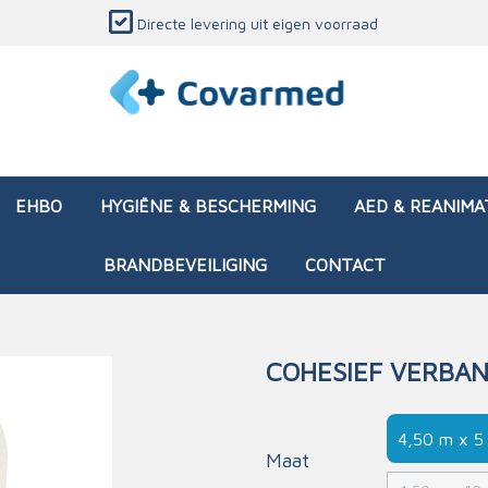
Directe levering uit eigen voorraad
EHBO
HYGIËNE & BESCHERMING
AED & REANIMA
BRANDBEVEILIGING
CONTACT
COHESIEF VERBAN
dozen (leeg)
sen & verbanden
ken en papierwaren
ing
Interventietassen (gevul
Huid & wondzorg
Divers medisch materiaa
Opleidingsmateriaal
4,50 m x 5
materialen
nsers
atie
Brandwonden - chemi
Maat
 & onderhoud
ages
rwaren
eming
Brandwonden - therm