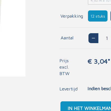
4,50 m x 10
essen & deppers
atie
Insecten
pleisters
Spieren en gewrichte
Verpakking
12 stuks
aire verbanden
Huidreiniging
tieverbanden
els
Aantal
entarium
Diagnose
€ 3,04*
sen
Prijs
Alcohol en drugs
excl.
tiemateriaal
Bloeddruk- en stetho
BTW
ldcontainers
Oog- en oordiagnose
alden
Monitoring
fusie
Indien besc
Levertijd
Glucose
iten
Saturatie
en
IN HET WINKELMA
Thermometers
tten