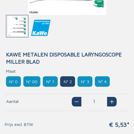
KAWE METALEN DISPOSABLE LARYNGOSCOPE
MILLER BLAD
Maat
N° 0
N° 00
N° 1
N° 2
N° 3
N° 4
Aantal
€ 5,53*
Prijs excl. BTW