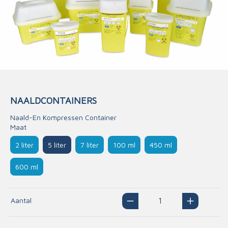
NAALDCONTAINERS
Naald-En Kompressen Container
Maat
2 liter
5 liter
7 liter
100 ml
450 ml
600 ml
Aantal