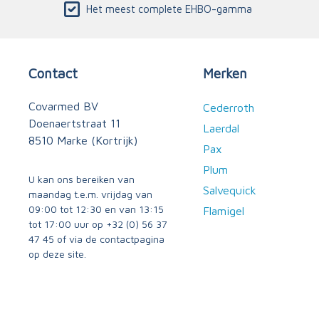
Het meest complete EHBO-gamma
Contact
Merken
Covarmed BV
Cederroth
Doenaertstraat 11
Laerdal
8510 Marke (Kortrijk)
Pax
Plum
U kan ons bereiken van
Salvequick
maandag t.e.m. vrijdag van
09:00 tot 12:30 en van 13:15
Flamigel
tot 17:00 uur op
+32 (0) 56 37
47 45
of via
de contactpagina
op deze site.