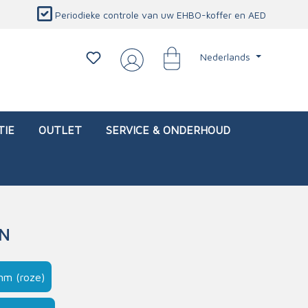
Periodieke controle van uw EHBO-koffer en AED
Nederlands
TIE
OUTLET
SERVICE & ONDERHOUD
EN
d)
l
Interventietassen (leeg)
Oogletsels
Persoonlijke beschermproducten
Service & onderhoud
mm (roze)
sch
Oogspoelstations
Brandwerend deken
isch
Oogspoeling
CO-detector