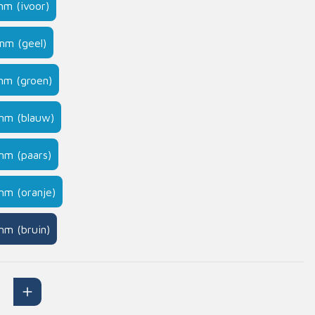
mm (ivoor)
Handschoenen
n
Signalisatie
mm (geel)
Maskers
mm (groen)
Lichaamsbescherming
Oogbescherming
mm (blauw)
Hoofdbescherming
Inrichting
Gehoorbescherming
mm (paars)
Meubilair
mm (oranje)
scoop
EHBO-stations
mm (bruin)